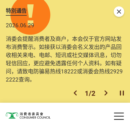
特別通告
关闭
2026.06.29
2025.10.31
消委会提醒消费者及商户，本会仅于官方网站发
为提升使用者体验及网络安全，本会的投诉处理
布消费警示。如接获以消委会名义发出的产品回
系统已经进行升级及推出新功能。由2025年11月
收相关来电、电邮、短讯或社交媒体讯息，切勿
10日起，消费者需要提供基本联络资料（包括姓
轻信回应，更应避免透露任何个人资料。如有疑
名、电邮及电话）注册帐户，才可提交投诉、查
问，请致电防骗易热线18222或消委会热线2929
询及建议。所有提交纪录将清晰整合于帐户中，
2222查询。
方便日后作出跟进。
2
/
2
上一个
下一个
开
Skip to main content
目
消费者委员会