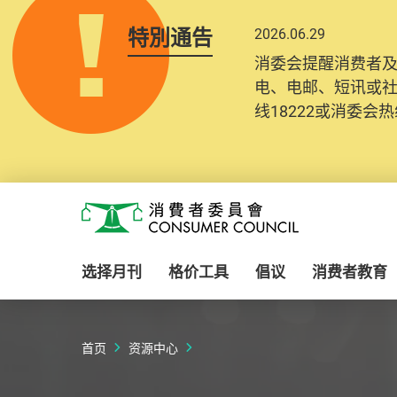
特別通告
2026.06.29
2025.10.31
消委会提醒消费者
为提升使用者体验及
电、电邮、短讯或
消费者需要提供基
线18222或消委会热线
纪录将清晰整合于
Skip to main content
消费者委员会
选择月刊
格价工具
倡议
消费者教育
首页
资源中心