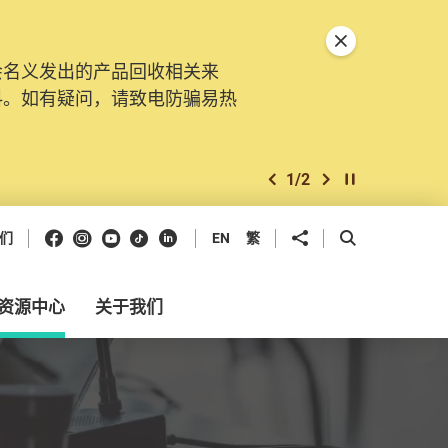
关闭特別通告
会名义发出的产品回收相关来
。由2025年11月10日起，
料。如有疑问，请致电防骗易热
交投诉、查询及建议。所有提交
2
/
2
上一个
下一个
开始/暂停幻灯
Facebook
Instagram
Youtube
抖音
领英
分享到
开启搜寻框
们
EN
繁
资源中心
关于我们