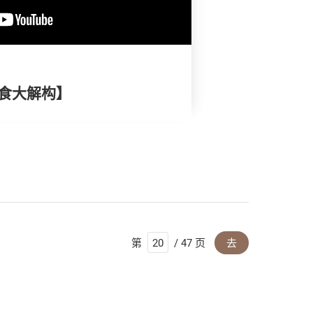
面食大解构】
第
/ 47 页
去