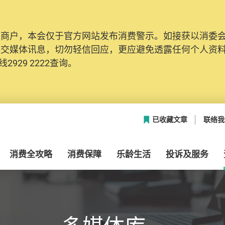
及商户，本会仅于官方网站发布消费警示。如接获以消委
网络安全，本会的投诉处理系统已经进行升级及推出新功能
社交媒体讯息，切勿轻信回应，更应避免透露任何个人资
本联络资料（包括姓名、电邮及电话）注册帐户，才可提
2929 2222查询。
帐户中，方便日后作出跟进。
已收藏文章
联络我
消费全攻略
消费保障
乐龄生活
投诉及服务