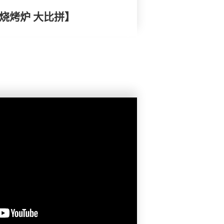
 电烧烤炉 大比拼】