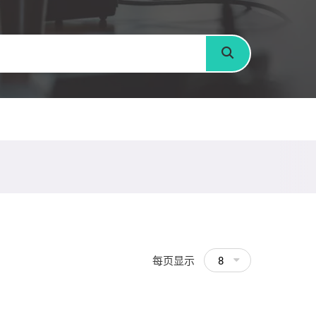
搜寻
每页显示
8