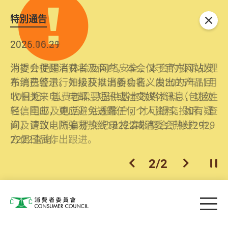
特別通告
关闭
2026.06.29
2025.10.31
消委会提醒消费者及商户，本会仅于官方网站发
为提升使用者体验及网络安全，本会的投诉处理
布消费警示。如接获以消委会名义发出的产品回
系统已经进行升级及推出新功能。由2025年11月
收相关来电、电邮、短讯或社交媒体讯息，切勿
10日起，消费者需要提供基本联络资料（包括姓
轻信回应，更应避免透露任何个人资料。如有疑
名、电邮及电话）注册帐户，才可提交投诉、查
问，请致电防骗易热线18222或消委会热线2929
询及建议。所有提交纪录将清晰整合于帐户中，
2222查询。
方便日后作出跟进。
2
/
2
上一个
下一个
开
Skip to main content
目
消费者委员会