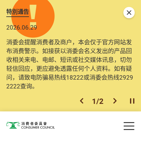
特別通告
关闭
2026.06.29
消委会提醒消费者及商户，本会仅于官方网站发
布消费警示。如接获以消委会名义发出的产品回
收相关来电、电邮、短讯或社交媒体讯息，切勿
轻信回应，更应避免透露任何个人资料。如有疑
问，请致电防骗易热线18222或消委会热线2929
2222查询。
1
/
2
上一个
下一个
开
Skip to main content
目
消费者委员会