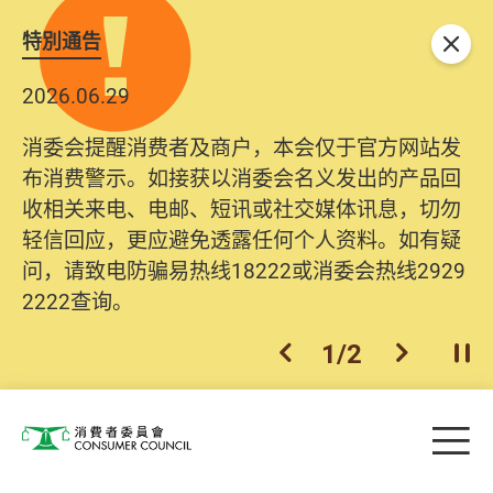
特別通告
关闭
2026.06.29
2025.10.31
消委会提醒消费者及商户，本会仅于官方网站发
为提升使用者体验及网络安全，本会的投诉处理
布消费警示。如接获以消委会名义发出的产品回
系统已经进行升级及推出新功能。由2025年11月
收相关来电、电邮、短讯或社交媒体讯息，切勿
10日起，消费者需要提供基本联络资料（包括姓
轻信回应，更应避免透露任何个人资料。如有疑
名、电邮及电话）注册帐户，才可提交投诉、查
问，请致电防骗易热线18222或消委会热线2929
询及建议。所有提交纪录将清晰整合于帐户中，
2222查询。
方便日后作出跟进。
2
/
2
上一个
下一个
开
Skip to main content
目
消费者委员会