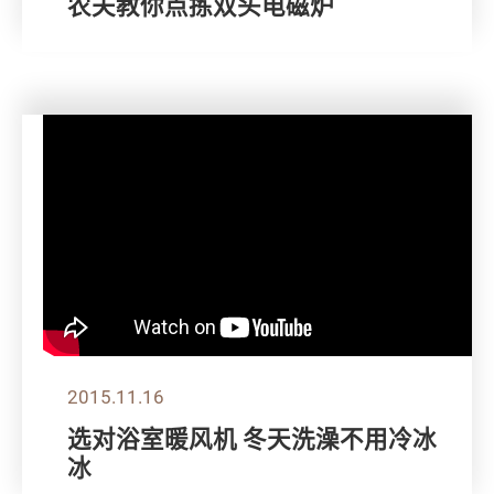
农夫教你点拣双头电磁炉
2015.11.16
选对浴室暖风机 冬天洗澡不用冷冰
冰