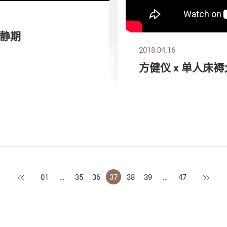
静期
2018.04.16
方健仪 x 单人床
上一页
下一页
01
…
35
36
37
38
39
…
47