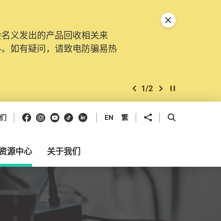
关闭特別通告
会名义发出的产品回收相关来
。由2025年11月10日起，
料。如有疑问，请致电防骗易热
交投诉、查询及建议。所有提交
2
/
2
上一个
下一个
开始/暂停幻灯
Facebook
Instagram
Youtube
抖音
领英
分享到
开启搜寻框
们
EN
繁
资源中心
关于我们