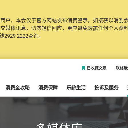
及商户，本会仅于官方网站发布消费警示。如接获以消委
网络安全，本会的投诉处理系统已经进行升级及推出新功能
社交媒体讯息，切勿轻信回应，更应避免透露任何个人资
本联络资料（包括姓名、电邮及电话）注册帐户，才可提
2929 2222查询。
帐户中，方便日后作出跟进。
已收藏文章
联络我
消费全攻略
消费保障
乐龄生活
投诉及服务