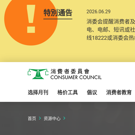
特別通告
2026.06.29
2025.10.31
消委会提醒消费者
为提升使用者体验及
电、电邮、短讯或
消费者需要提供基
线18222或消委会热线
纪录将清晰整合于
Skip to main content
消费者委员会
选择月刊
格价工具
倡议
消费者教育
首页
资源中心