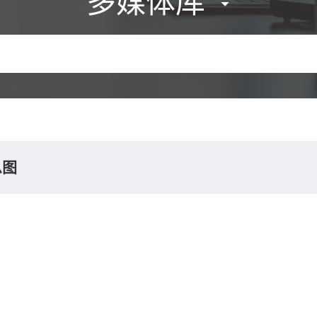
多媒体库
息图