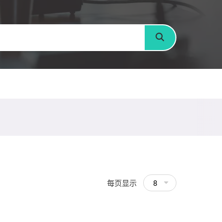
搜寻
每页显示
8