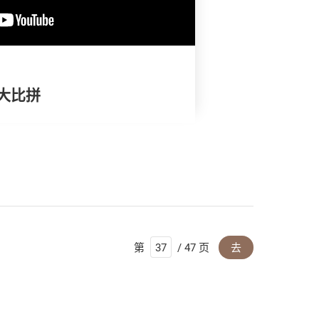
褥大比拼
第
/ 47 页
去