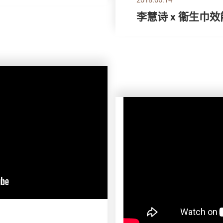
李慧诗 x 衞生巾