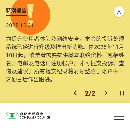
特別通告
关闭
2025.10.31
为提升使用者体验及网络安全，本会的投诉处理
系统已经进行升级及推出新功能。由2025年11月
10日起，消费者需要提供基本联络资料（包括姓
名、电邮及电话）注册帐户，才可提交投诉、查
询及建议。所有提交纪录将清晰整合于帐户中，
方便日后作出跟进。
2
/
2
上一个
下一个
开
Skip to main content
目
消费者委员会