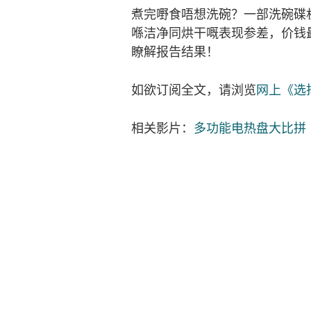
煮完嘢食唔想洗碗？一部洗碗碟
喺洁净同烘干嘅表现参差，价钱
瞭解报告结果！
如欲订阅全文，请浏览
网上《选
相关影片：
多功能电热盘大比拼