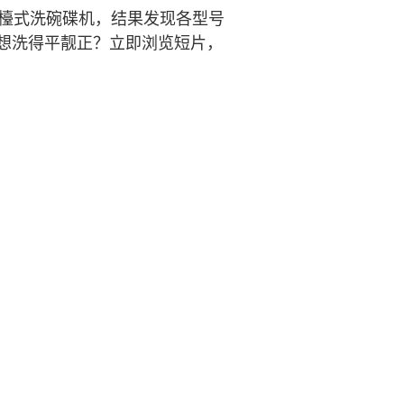
座檯式洗碗碟机，结果发现各型号
想洗得平靓正？立即浏览短片，