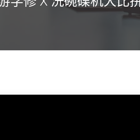
游学修 X 洗碗碟机大比