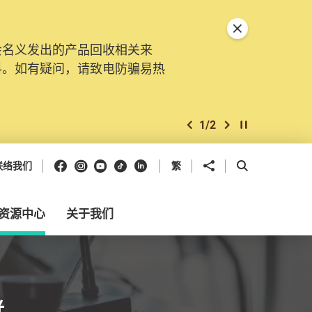
关闭特別通告
会名义发出的产品回收相关来
料。如有疑问，请致电防骗易热
1
/
2
上一个
下一个
开始/暂停幻灯
Facebook
Instagram
Youtube
抖音
领英
分享到
开启搜寻框
联络我们
繁
资源中心
关于我们