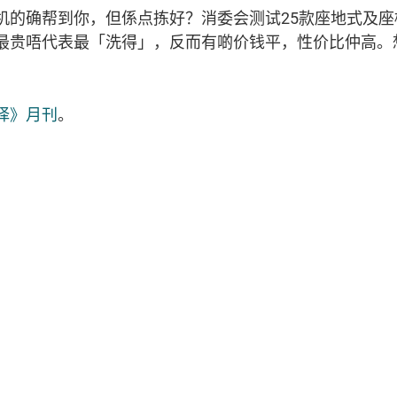
机的确帮到你，但係点拣好？消委会测试25款座地式及
最贵唔代表最「洗得」，反而有啲价钱平，性价比仲高。
择》月刊
。