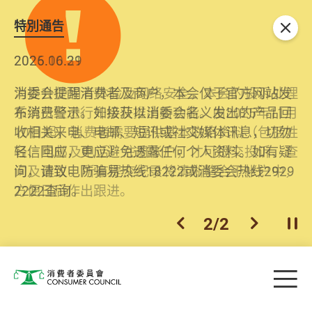
特別通告
关闭
2026.06.29
2025.10.31
消委会提醒消费者及商户，本会仅于官方网站发
为提升使用者体验及网络安全，本会的投诉处理
布消费警示。如接获以消委会名义发出的产品回
系统已经进行升级及推出新功能。由2025年11月
收相关来电、电邮、短讯或社交媒体讯息，切勿
10日起，消费者需要提供基本联络资料（包括姓
轻信回应，更应避免透露任何个人资料。如有疑
名、电邮及电话）注册帐户，才可提交投诉、查
问，请致电防骗易热线18222或消委会热线2929
询及建议。所有提交纪录将清晰整合于帐户中，
2222查询。
方便日后作出跟进。
2
/
2
上一个
下一个
开
Skip to main content
目
消费者委员会