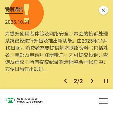
特別通告
关闭
2025.10.31
为提升使用者体验及网络安全，本会的投诉处理
系统已经进行升级及推出新功能。由2025年11月
10日起，消费者需要提供基本联络资料（包括姓
名、电邮及电话）注册帐户，才可提交投诉、查
询及建议。所有提交纪录将清晰整合于帐户中，
方便日后作出跟进。
2
/
2
上一个
下一个
开
Skip to main content
目
消费者委员会