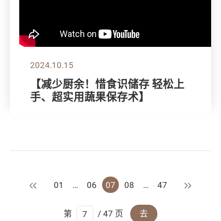
2024.10.15
【减少厨余！惜食识储存 轻松上
手、超实用蔬果保存术】
上一页
下一页
01
…
06
07
08
…
47
第
/ 47 页
去