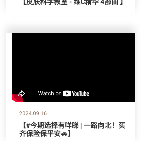
【皮肤科学教室 - 维C精华 4部曲 】
2024.09.16
【#今期选择有咩睇 | 一路向北！买
齐保险保平安🚗】