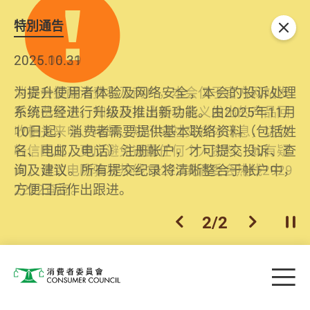
特別通告
关闭
2026.06.29
2025.10.31
消委会提醒消费者及商户，本会仅于官方网站发
为提升使用者体验及网络安全，本会的投诉处理
布消费警示。如接获以消委会名义发出的产品回
系统已经进行升级及推出新功能。由2025年11月
收相关来电、电邮、短讯或社交媒体讯息，切勿
10日起，消费者需要提供基本联络资料（包括姓
轻信回应，更应避免透露任何个人资料。如有疑
名、电邮及电话）注册帐户，才可提交投诉、查
问，请致电防骗易热线18222或消委会热线2929
询及建议。所有提交纪录将清晰整合于帐户中，
2222查询。
方便日后作出跟进。
2
/
2
上一个
下一个
开
Skip to main content
目
消费者委员会