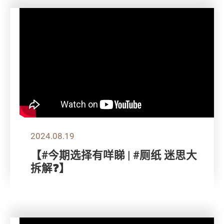
2024.08.19
【#今期选择有咩睇 | #厕纸 迷思大
拆解❓】