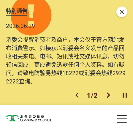
特別通告
关闭
2026.06.29
消委会提醒消费者及商户，本会仅于官方网站发
布消费警示。如接获以消委会名义发出的产品回
收相关来电、电邮、短讯或社交媒体讯息，切勿
轻信回应，更应避免透露任何个人资料。如有疑
问，请致电防骗易热线18222或消委会热线2929
2222查询。
1
/
2
上一个
下一个
开
Skip to main content
目
消费者委员会