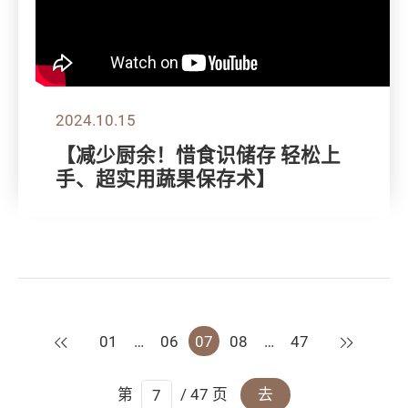
2024.10.15
【减少厨余！惜食识储存 轻松上
手、超实用蔬果保存术】
上一页
下一页
01
…
06
07
08
…
47
第
/ 47 页
去