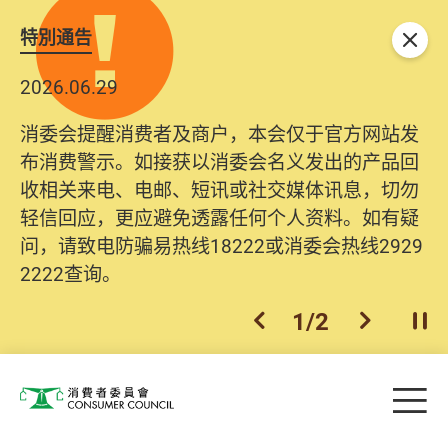
特別通告
关闭
2026.06.29
消委会提醒消费者及商户，本会仅于官方网站发
布消费警示。如接获以消委会名义发出的产品回
收相关来电、电邮、短讯或社交媒体讯息，切勿
轻信回应，更应避免透露任何个人资料。如有疑
问，请致电防骗易热线18222或消委会热线2929
2222查询。
1
/
2
上一个
下一个
开
Skip to main content
目
消费者委员会