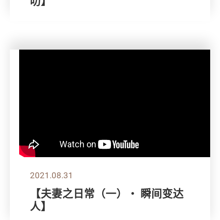
叻】
2021.08.31
【夫妻之日常（一）・ 瞬间变达
人】