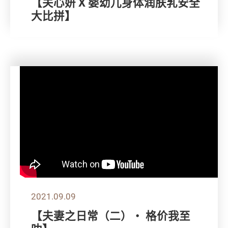
【关心妍 X 婴幼儿身体润肤乳安全
大比拼】
2021.09.09
【夫妻之日常（二）・ 格价我至