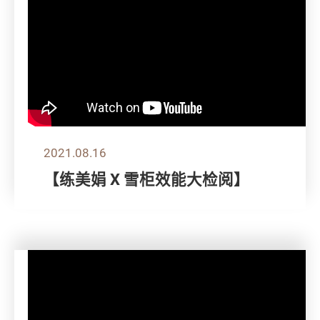
2021.08.16
【练美娟 X 雪柜效能大检阅】