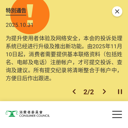
特別通告
关闭
2025.10.31
为提升使用者体验及网络安全，本会的投诉处理
系统已经进行升级及推出新功能。由2025年11月
10日起，消费者需要提供基本联络资料（包括姓
名、电邮及电话）注册帐户，才可提交投诉、查
询及建议。所有提交纪录将清晰整合于帐户中，
方便日后作出跟进。
2
/
2
上一个
下一个
开
Skip to main content
目
消费者委员会