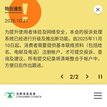
特別通告
关闭
2025.10.31
为提升使用者体验及网络安全，本会的投诉处理
系统已经进行升级及推出新功能。由2025年11月
10日起，消费者需要提供基本联络资料（包括姓
名、电邮及电话）注册帐户，才可提交投诉、查
询及建议。所有提交纪录将清晰整合于帐户中，
方便日后作出跟进。
2
/
2
上一个
下一个
开
Skip to main content
目
消费者委员会