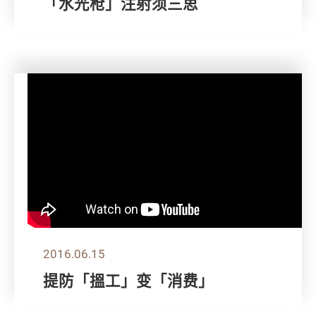
「水光枪」注射须三思
2016.06.15
提防「搵工」变「消费」