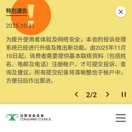
特別通告
关闭
2025.10.31
为提升使用者体验及网络安全，本会的投诉处理
系统已经进行升级及推出新功能。由2025年11月
10日起，消费者需要提供基本联络资料（包括姓
名、电邮及电话）注册帐户，才可提交投诉、查
询及建议。所有提交纪录将清晰整合于帐户中，
方便日后作出跟进。
2
/
2
上一个
下一个
开
Skip to main content
目
消费者委员会