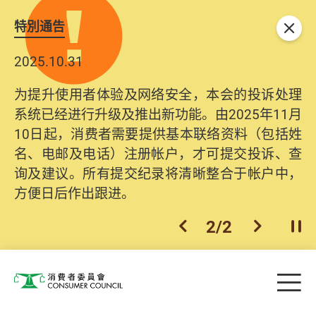
特別通告
关闭
2025.10.31
为提升使用者体验及网络安全，本会的投诉处理
系统已经进行升级及推出新功能。由2025年11月
10日起，消费者需要提供基本联络资料（包括姓
名、电邮及电话）注册帐户，才可提交投诉、查
询及建议。所有提交纪录将清晰整合于帐户中，
方便日后作出跟进。
2
/
2
上一个
下一个
开
Skip to main content
目
消费者委员会