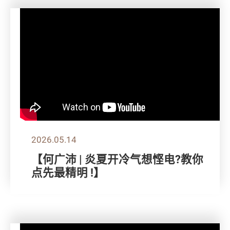
2026.05.14
【何广沛 | 炎夏开冷气想悭电?教你
点先最精明 !】