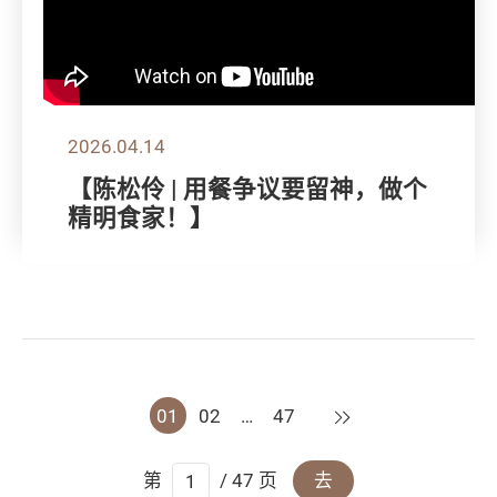
2026.04.14
【陈松伶 | 用餐争议要留神，做个
精明食家！】
下一页
01
02
…
47
第
/ 47 页
去