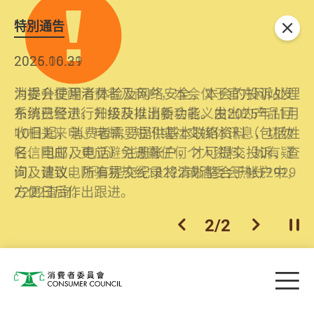
特別通告
关闭
2026.06.29
2025.10.31
消委会提醒消费者及商户，本会仅于官方网站发
为提升使用者体验及网络安全，本会的投诉处理
布消费警示。如接获以消委会名义发出的产品回
系统已经进行升级及推出新功能。由2025年11月
收相关来电、电邮、短讯或社交媒体讯息，切勿
10日起，消费者需要提供基本联络资料（包括姓
轻信回应，更应避免透露任何个人资料。如有疑
名、电邮及电话）注册帐户，才可提交投诉、查
问，请致电防骗易热线18222或消委会热线2929
询及建议。所有提交纪录将清晰整合于帐户中，
2222查询。
方便日后作出跟进。
2
/
2
上一个
下一个
开
Skip to main content
目
消费者委员会