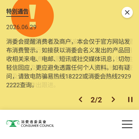
特別通告
关闭
2026.06.29
2025.10.31
消委会提醒消费者及商户，本会仅于官方网站发
为提升使用者体验及网络安全，本会的投诉处理
布消费警示。如接获以消委会名义发出的产品回
系统已经进行升级及推出新功能。由2025年11月
收相关来电、电邮、短讯或社交媒体讯息，切勿
10日起，消费者需要提供基本联络资料（包括姓
轻信回应，更应避免透露任何个人资料。如有疑
名、电邮及电话）注册帐户，才可提交投诉、查
问，请致电防骗易热线18222或消委会热线2929
询及建议。所有提交纪录将清晰整合于帐户中，
2222查询。
方便日后作出跟进。
2
/
2
上一个
下一个
开
Skip to main content
目
消费者委员会