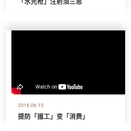
「水光枪」注射须三思
2016.06.15
提防「搵工」变「消费」