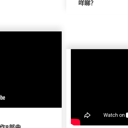
咩睇？
製作8部曲