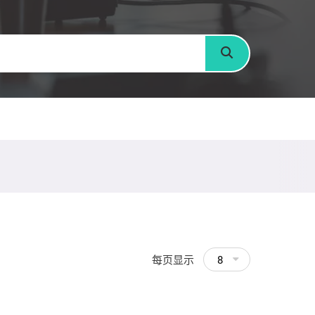
搜寻
每页显示
8