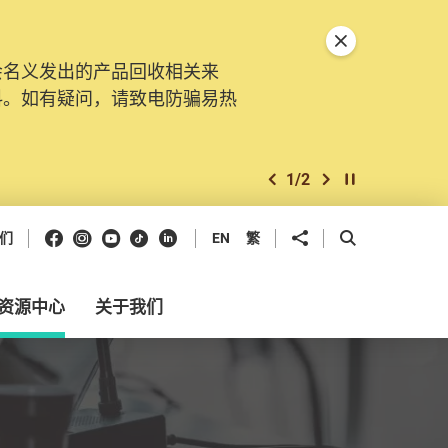
关闭特別通告
会名义发出的产品回收相关来
。由2025年11月10日起，
料。如有疑问，请致电防骗易热
交投诉、查询及建议。所有提交
2
/
2
上一个
下一个
开始/暂停幻灯
Facebook
Instagram
Youtube
抖音
领英
分享到
开启搜寻框
们
EN
繁
资源中心
关于我们