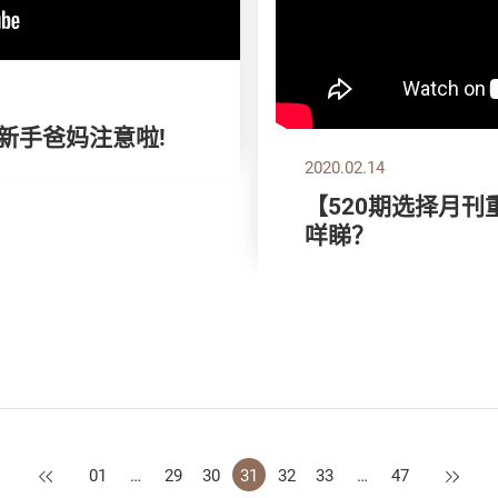
位新手爸妈注意啦!
2020.02.14
【520期选择月刊
咩睇？
上一页
下一页
01
…
29
30
31
32
33
…
47