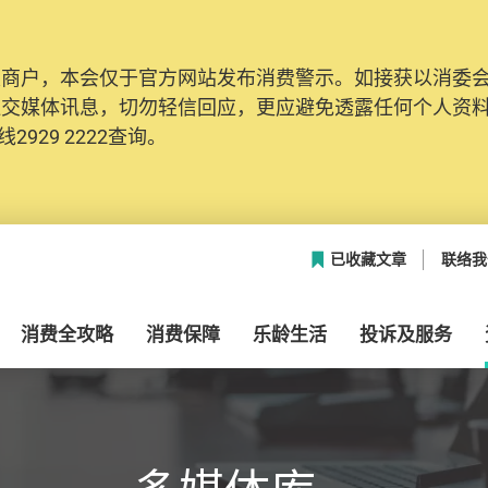
及商户，本会仅于官方网站发布消费警示。如接获以消委
网络安全，本会的投诉处理系统已经进行升级及推出新功能
社交媒体讯息，切勿轻信回应，更应避免透露任何个人资
本联络资料（包括姓名、电邮及电话）注册帐户，才可提
2929 2222查询。
帐户中，方便日后作出跟进。
已收藏文章
联络我
消费全攻略
消费保障
乐龄生活
投诉及服务