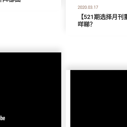
2020.03.17
【521期选择月刊
咩睇？