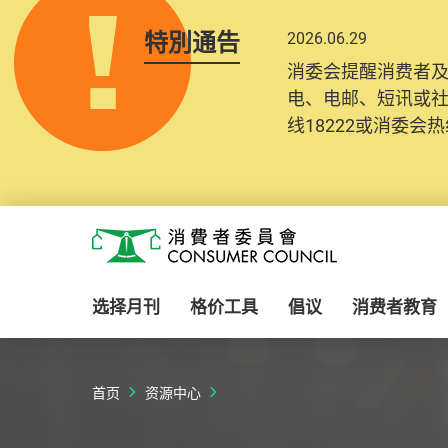
特別通告
2026.06.29
2025.10.31
消委会提醒消费者
为提升使用者体验及
电、电邮、短讯或
消费者需要提供基
线18222或消委会热线
纪录将清晰整合于
Skip to main content
消费者委员会
选择月刊
格价工具
倡议
消费者教育
首页
资源中心