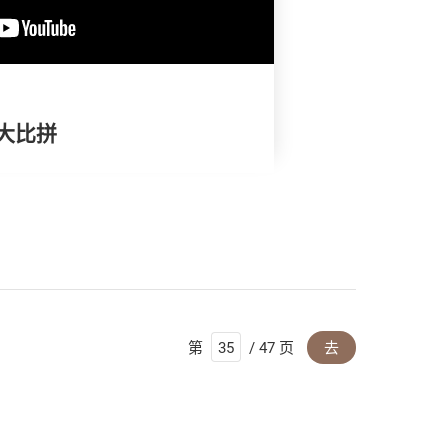
试大比拼
第
/ 47 页
去