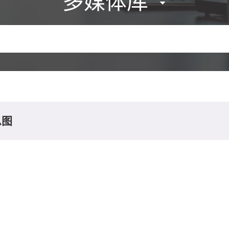
多媒体库
息图