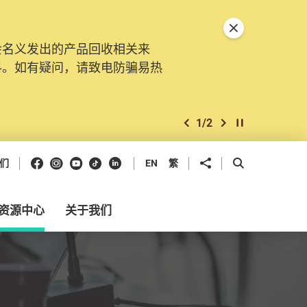
关闭特別通告
会名义发出的产品回收相关来
料。如有疑问，请致电防骗易热
1
/
2
上一个
下一个
开始/暂停幻灯
Facebook
Instagram
Youtube
抖音
领英
分享到
开启搜寻框
们
EN
繁
资源中心
关于我们