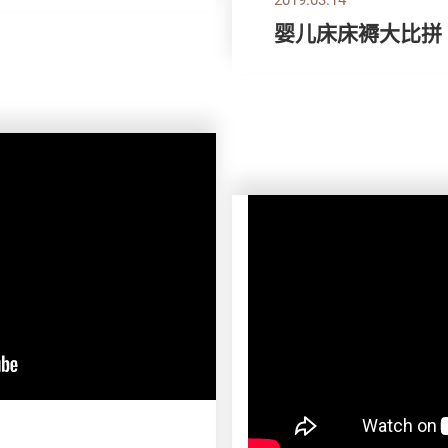
婴儿床床褥大比拼