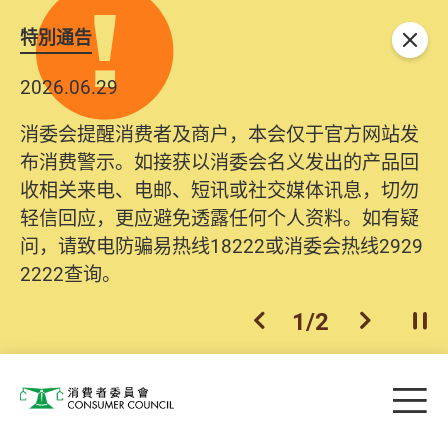
特別通告
关闭
2026.06.29
消委会提醒消费者及商户，本会仅于官方网站发
布消费警示。如接获以消委会名义发出的产品回
收相关来电、电邮、短讯或社交媒体讯息，切勿
轻信回应，更应避免透露任何个人资料。如有疑
问，请致电防骗易热线18222或消委会热线2929
2222查询。
1
/
2
上一个
下一个
开
Skip to main content
目
消费者委员会