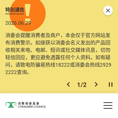
特別通告
关闭
2026.06.29
消委会提醒消费者及商户，本会仅于官方网站发
布消费警示。如接获以消委会名义发出的产品回
收相关来电、电邮、短讯或社交媒体讯息，切勿
轻信回应，更应避免透露任何个人资料。如有疑
问，请致电防骗易热线18222或消委会热线2929
2222查询。
1
/
2
上一个
下一个
开
Skip to main content
目
消费者委员会