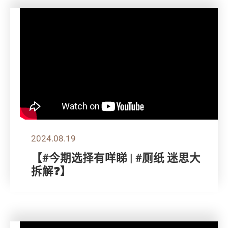
2024.08.19
【#今期选择有咩睇 | #厕纸 迷思大
拆解❓】