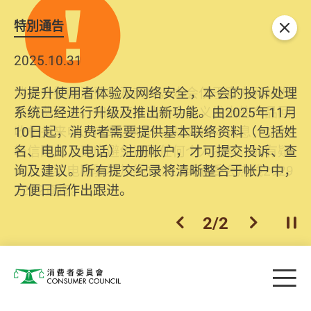
特別通告
关闭
2025.10.31
为提升使用者体验及网络安全，本会的投诉处理
系统已经进行升级及推出新功能。由2025年11月
10日起，消费者需要提供基本联络资料（包括姓
名、电邮及电话）注册帐户，才可提交投诉、查
询及建议。所有提交纪录将清晰整合于帐户中，
方便日后作出跟进。
2
/
2
上一个
下一个
开
Skip to main content
目
消费者委员会