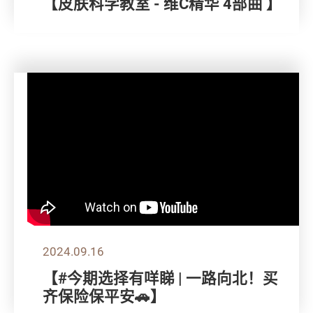
【皮肤科学教室 - 维C精华 4部曲 】
2024.09.16
【#今期选择有咩睇 | 一路向北！买
齐保险保平安🚗】