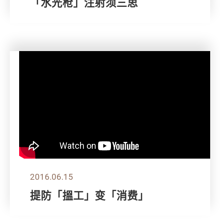
「水光枪」注射须三思
2016.06.15
提防「搵工」变「消费」