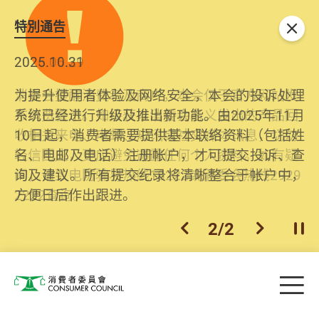
特別通告
关闭
2026.06.29
2025.10.31
消委会提醒消费者及商户，本会仅于官方网站发
为提升使用者体验及网络安全，本会的投诉处理
布消费警示。如接获以消委会名义发出的产品回
系统已经进行升级及推出新功能。由2025年11月
收相关来电、电邮、短讯或社交媒体讯息，切勿
10日起，消费者需要提供基本联络资料（包括姓
轻信回应，更应避免透露任何个人资料。如有疑
名、电邮及电话）注册帐户，才可提交投诉、查
问，请致电防骗易热线18222或消委会热线2929
询及建议。所有提交纪录将清晰整合于帐户中，
2222查询。
方便日后作出跟进。
2
/
2
上一个
下一个
开
Skip to main content
目
消费者委员会