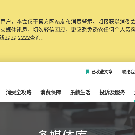
及商户，本会仅于官方网站发布消费警示。如接获以消委
网络安全，本会的投诉处理系统已经进行升级及推出新功能
社交媒体讯息，切勿轻信回应，更应避免透露任何个人资
本联络资料（包括姓名、电邮及电话）注册帐户，才可提
2929 2222查询。
帐户中，方便日后作出跟进。
已收藏文章
联络我
消费全攻略
消费保障
乐龄生活
投诉及服务