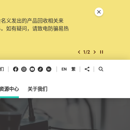
关闭特別通告
会名义发出的产品回收相关来
。由2025年11月10日起，
料。如有疑问，请致电防骗易热
交投诉、查询及建议。所有提交
2
/
2
上一个
下一个
开始/暂停幻灯
Facebook
Instagram
Youtube
抖音
领英
分享到
开启搜寻框
们
EN
繁
资源中心
关于我们