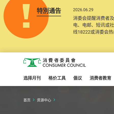
特別通告
2026.06.29
2025.10.31
消委会提醒消费者
为提升使用者体验及
电、电邮、短讯或
消费者需要提供基
线18222或消委会热线
纪录将清晰整合于
Skip to main content
消费者委员会
选择月刊
格价工具
倡议
消费者教育
首页
资源中心