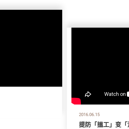
2016.06.15
提防「搵工」变「