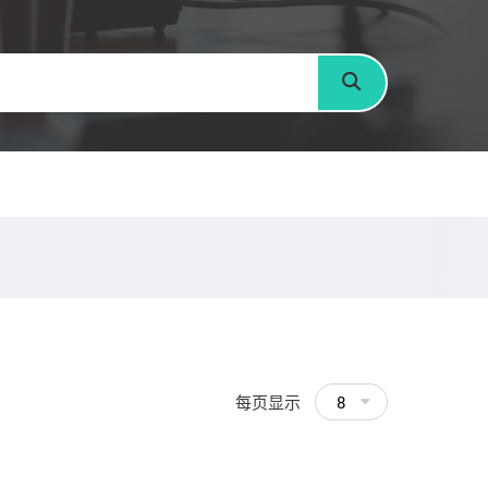
搜寻
每页显示
8