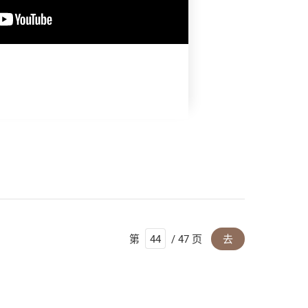
第
/ 47 页
去