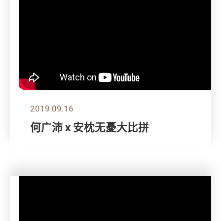
2019.09.16
何广沛 x 安枕无憂大比拼