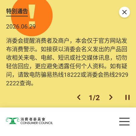
特別通告
关闭
2026.06.29
消委会提醒消费者及商户，本会仅于官方网站发
布消费警示。如接获以消委会名义发出的产品回
收相关来电、电邮、短讯或社交媒体讯息，切勿
轻信回应，更应避免透露任何个人资料。如有疑
问，请致电防骗易热线18222或消委会热线2929
2222查询。
1
/
2
上一个
下一个
开
Skip to main content
目
消费者委员会