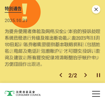
特別通告
关闭
2026.06.29
2025.10.31
消委会提醒消费者及商户，本会仅于官方网站发
为提升使用者体验及网络安全，本会的投诉处理
布消费警示。如接获以消委会名义发出的产品回
系统已经进行升级及推出新功能。由2025年11月
收相关来电、电邮、短讯或社交媒体讯息，切勿
10日起，消费者需要提供基本联络资料（包括姓
轻信回应，更应避免透露任何个人资料。如有疑
名、电邮及电话）注册帐户，才可提交投诉、查
问，请致电防骗易热线18222或消委会热线2929
询及建议。所有提交纪录将清晰整合于帐户中，
2222查询。
方便日后作出跟进。
2
/
2
上一个
下一个
开
Skip to main content
目
消费者委员会