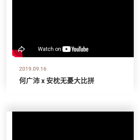
2019.09.16
何广沛 x 安枕无憂大比拼