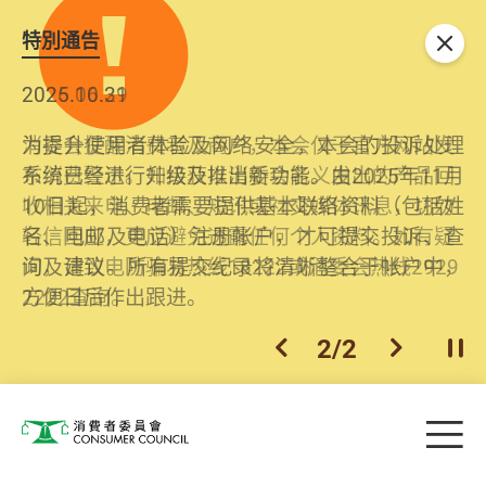
特別通告
关闭
2026.06.29
2025.10.31
消委会提醒消费者及商户，本会仅于官方网站发
为提升使用者体验及网络安全，本会的投诉处理
布消费警示。如接获以消委会名义发出的产品回
系统已经进行升级及推出新功能。由2025年11月
收相关来电、电邮、短讯或社交媒体讯息，切勿
10日起，消费者需要提供基本联络资料（包括姓
轻信回应，更应避免透露任何个人资料。如有疑
名、电邮及电话）注册帐户，才可提交投诉、查
问，请致电防骗易热线18222或消委会热线2929
询及建议。所有提交纪录将清晰整合于帐户中，
2222查询。
方便日后作出跟进。
2
/
2
上一个
下一个
开
Skip to main content
目
消费者委员会