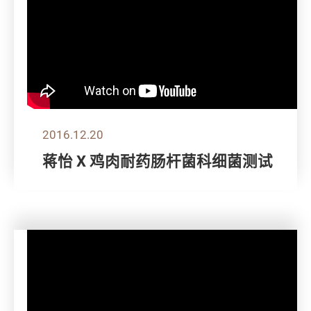
2016.12.20
蒋怡 X 鸡肉耐药肠杆菌科细菌测试