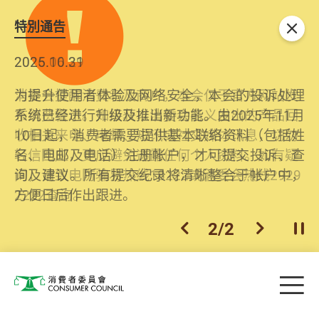
特別通告
关闭
2026.06.29
2025.10.31
消委会提醒消费者及商户，本会仅于官方网站发
为提升使用者体验及网络安全，本会的投诉处理
布消费警示。如接获以消委会名义发出的产品回
系统已经进行升级及推出新功能。由2025年11月
收相关来电、电邮、短讯或社交媒体讯息，切勿
10日起，消费者需要提供基本联络资料（包括姓
轻信回应，更应避免透露任何个人资料。如有疑
名、电邮及电话）注册帐户，才可提交投诉、查
问，请致电防骗易热线18222或消委会热线2929
询及建议。所有提交纪录将清晰整合于帐户中，
2222查询。
方便日后作出跟进。
2
/
2
上一个
下一个
开
Skip to main content
目
消费者委员会