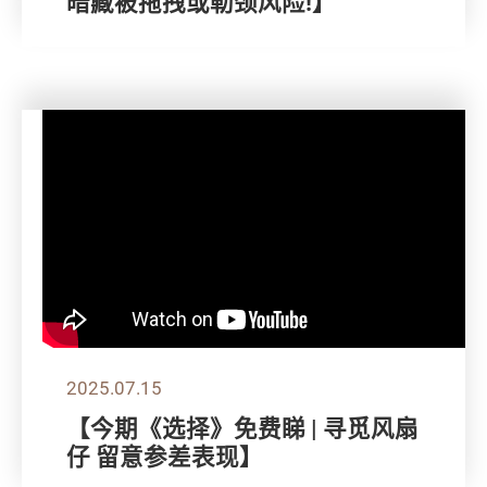
暗藏被拖拽或勒颈风险!】
2025.07.15
【今期《选择》免费睇 | 寻觅风扇
仔 留意参差表现】