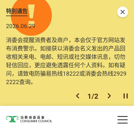
特別通告
关闭
2026.06.29
消委会提醒消费者及商户，本会仅于官方网站发
布消费警示。如接获以消委会名义发出的产品回
收相关来电、电邮、短讯或社交媒体讯息，切勿
轻信回应，更应避免透露任何个人资料。如有疑
问，请致电防骗易热线18222或消委会热线2929
2222查询。
1
/
2
上一个
下一个
开
Skip to main content
目
消费者委员会