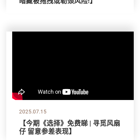
暗藏被拖拽或勒颈风险!】
2025.07.15
【今期《选择》免费睇 | 寻觅风扇
仔 留意参差表现】