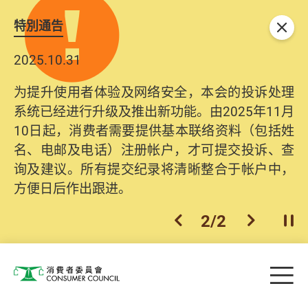
特別通告
关闭
2025.10.31
为提升使用者体验及网络安全，本会的投诉处理
系统已经进行升级及推出新功能。由2025年11月
10日起，消费者需要提供基本联络资料（包括姓
名、电邮及电话）注册帐户，才可提交投诉、查
询及建议。所有提交纪录将清晰整合于帐户中，
方便日后作出跟进。
2
/
2
上一个
下一个
开
Skip to main content
目
消费者委员会