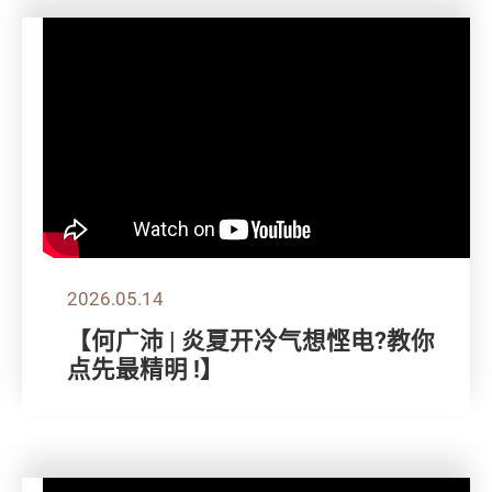
2026.05.14
【何广沛 | 炎夏开冷气想悭电?教你
点先最精明 !】