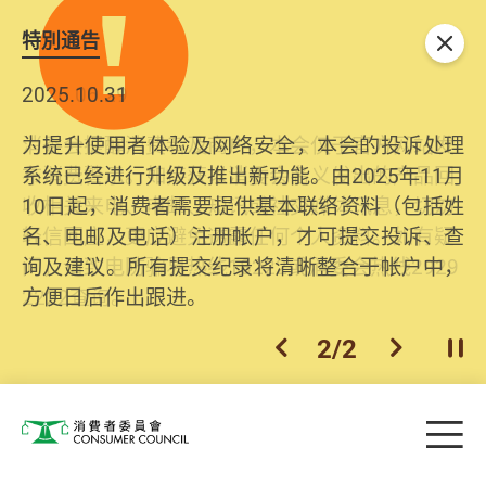
特別通告
关闭
2025.10.31
为提升使用者体验及网络安全，本会的投诉处理
系统已经进行升级及推出新功能。由2025年11月
10日起，消费者需要提供基本联络资料（包括姓
名、电邮及电话）注册帐户，才可提交投诉、查
询及建议。所有提交纪录将清晰整合于帐户中，
方便日后作出跟进。
2
/
2
上一个
下一个
开
Skip to main content
目
消费者委员会