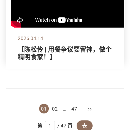
2026.04.14
【陈松伶 | 用餐争议要留神，做个
精明食家！】
下一页
01
02
…
47
第
/ 47 页
去