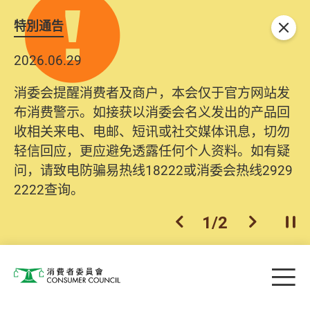
特別通告
关闭
2026.06.29
2025.10.31
消委会提醒消费者及商户，本会仅于官方网站发
为提升使用者体验及网络安全，本会的投诉处理
布消费警示。如接获以消委会名义发出的产品回
系统已经进行升级及推出新功能。由2025年11月
收相关来电、电邮、短讯或社交媒体讯息，切勿
10日起，消费者需要提供基本联络资料（包括姓
轻信回应，更应避免透露任何个人资料。如有疑
名、电邮及电话）注册帐户，才可提交投诉、查
问，请致电防骗易热线18222或消委会热线2929
询及建议。所有提交纪录将清晰整合于帐户中，
2222查询。
方便日后作出跟进。
2
/
2
上一个
下一个
开
Skip to main content
目
消费者委员会