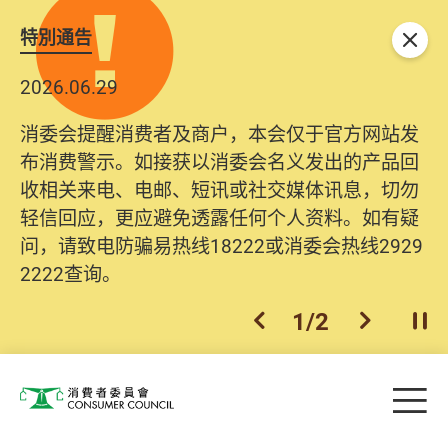
特別通告
关闭
2026.06.29
消委会提醒消费者及商户，本会仅于官方网站发
布消费警示。如接获以消委会名义发出的产品回
收相关来电、电邮、短讯或社交媒体讯息，切勿
轻信回应，更应避免透露任何个人资料。如有疑
问，请致电防骗易热线18222或消委会热线2929
2222查询。
1
/
2
上一个
下一个
开
Skip to main content
目
消费者委员会