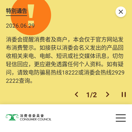
特別通告
关闭
2026.06.29
消委会提醒消费者及商户，本会仅于官方网站发
布消费警示。如接获以消委会名义发出的产品回
收相关来电、电邮、短讯或社交媒体讯息，切勿
轻信回应，更应避免透露任何个人资料。如有疑
问，请致电防骗易热线18222或消委会热线2929
2222查询。
1
/
2
上一个
下一个
开
Skip to main content
目
消费者委员会