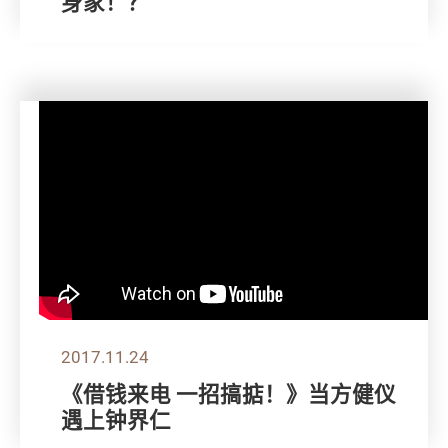
身家！？
2017.11.24
《借钱来电 一招搞掂！》当方健仪
遇上钟界仁