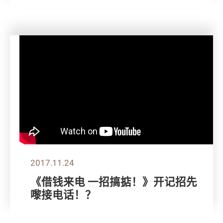
2017.11.24
《借钱来电 一招搞掂！》开记招先
嚟接电话！？