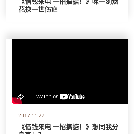
《借钱来电 一招搞掂！》咪一刻烟
花换一世伤疤
2017.11.27
《借钱来电 一招搞掂！》想同我分