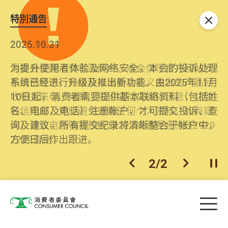
特別通告
关闭
2026.06.29
2025.10.31
消委会提醒消费者及商户，本会仅于官方网站发
为提升使用者体验及网络安全，本会的投诉处理
布消费警示。如接获以消委会名义发出的产品回
系统已经进行升级及推出新功能。由2025年11月
收相关来电、电邮、短讯或社交媒体讯息，切勿
10日起，消费者需要提供基本联络资料（包括姓
轻信回应，更应避免透露任何个人资料。如有疑
名、电邮及电话）注册帐户，才可提交投诉、查
问，请致电防骗易热线18222或消委会热线2929
询及建议。所有提交纪录将清晰整合于帐户中，
2222查询。
方便日后作出跟进。
2
/
2
上一个
下一个
开
Skip to main content
目
消费者委员会