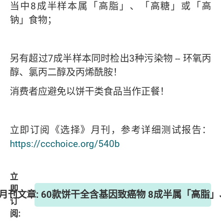
当中8成半样本属「高脂」、「高糖」或「高
钠」食物；
另有超过7成半样本同时检出3种污染物 -- 环氧丙
醇、氯丙二醇及丙烯酰胺！
消费者应避免以饼干类食品当作正餐！
立即订阅《选择》月刊，参考详细测试报告：
https://ccchoice.org/540b
立
即
》月刊文章: 60款饼干全含基因致癌物 8成半属「高
订
阅: