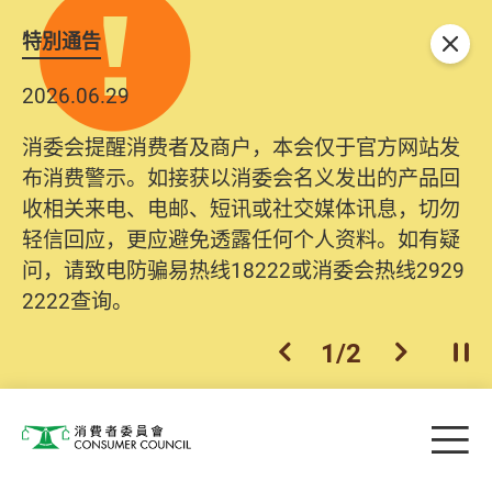
特別通告
关闭
2026.06.29
消委会提醒消费者及商户，本会仅于官方网站发
布消费警示。如接获以消委会名义发出的产品回
收相关来电、电邮、短讯或社交媒体讯息，切勿
轻信回应，更应避免透露任何个人资料。如有疑
问，请致电防骗易热线18222或消委会热线2929
2222查询。
1
/
2
上一个
下一个
开
Skip to main content
目
消费者委员会