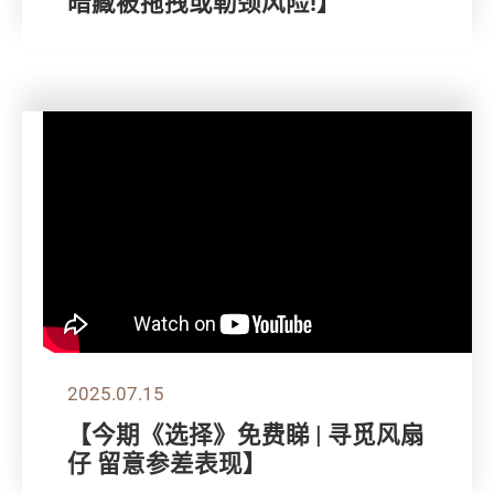
暗藏被拖拽或勒颈风险!】
2025.07.15
【今期《选择》免费睇 | 寻觅风扇
仔 留意参差表现】