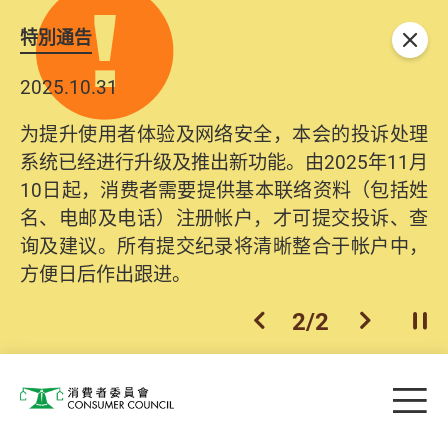
特別通告
关闭
2025.10.31
为提升使用者体验及网络安全，本会的投诉处理
系统已经进行升级及推出新功能。由2025年11月
10日起，消费者需要提供基本联络资料（包括姓
名、电邮及电话）注册帐户，才可提交投诉、查
询及建议。所有提交纪录将清晰整合于帐户中，
方便日后作出跟进。
2
/
2
上一个
下一个
开
Skip to main content
目
消费者委员会