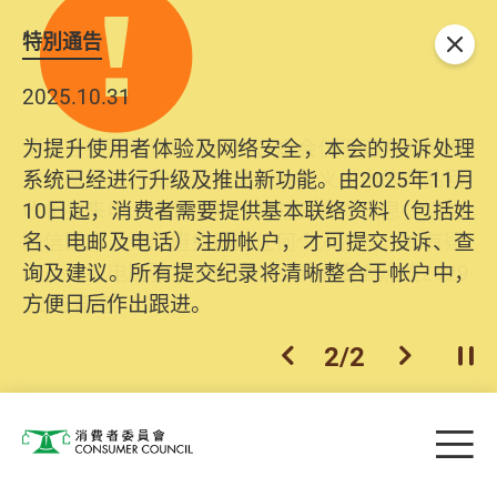
特別通告
关闭
2025.10.31
为提升使用者体验及网络安全，本会的投诉处理
系统已经进行升级及推出新功能。由2025年11月
10日起，消费者需要提供基本联络资料（包括姓
名、电邮及电话）注册帐户，才可提交投诉、查
询及建议。所有提交纪录将清晰整合于帐户中，
方便日后作出跟进。
2
/
2
上一个
下一个
开
Skip to main content
目
消费者委员会