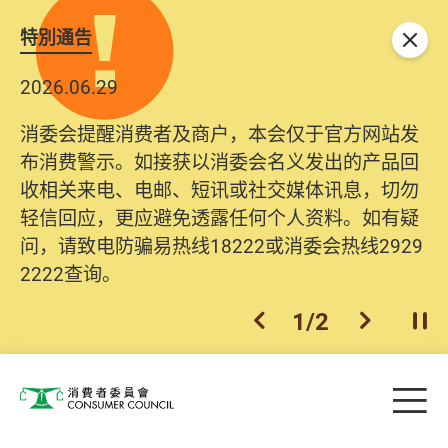
特別通告
关闭
2026.06.29
2025.10.31
消委会提醒消费者及商户，本会仅于官方网站发
为提升使用者体验及网络安全，本会的投诉处理
布消费警示。如接获以消委会名义发出的产品回
系统已经进行升级及推出新功能。由2025年11月
收相关来电、电邮、短讯或社交媒体讯息，切勿
10日起，消费者需要提供基本联络资料（包括姓
轻信回应，更应避免透露任何个人资料。如有疑
名、电邮及电话）注册帐户，才可提交投诉、查
问，请致电防骗易热线18222或消委会热线2929
询及建议。所有提交纪录将清晰整合于帐户中，
2222查询。
方便日后作出跟进。
2
/
2
上一个
下一个
开
Skip to main content
目
消费者委员会