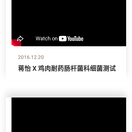
2016.12.20
蒋怡 X 鸡肉耐药肠杆菌科细菌测试