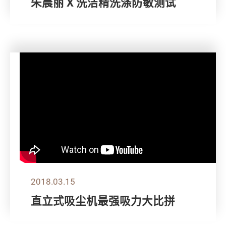
朱晨丽 X 洗洁精洗涤防敏测试
2018.03.15
直立式吸尘机最强吸力大比拼