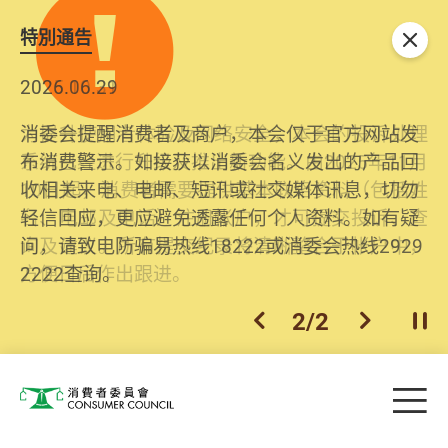
特別通告
关闭
2026.06.29
2025.10.31
消委会提醒消费者及商户，本会仅于官方网站发
为提升使用者体验及网络安全，本会的投诉处理
布消费警示。如接获以消委会名义发出的产品回
系统已经进行升级及推出新功能。由2025年11月
收相关来电、电邮、短讯或社交媒体讯息，切勿
10日起，消费者需要提供基本联络资料（包括姓
轻信回应，更应避免透露任何个人资料。如有疑
名、电邮及电话）注册帐户，才可提交投诉、查
问，请致电防骗易热线18222或消委会热线2929
询及建议。所有提交纪录将清晰整合于帐户中，
2222查询。
方便日后作出跟进。
2
/
2
上一个
下一个
开
Skip to main content
目
消费者委员会