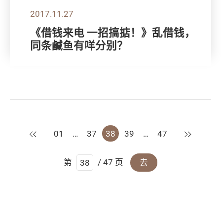
2017.11.27
《借钱来电 一招搞掂！》乱借钱，
同条鹹鱼有咩分别？
上一页
下一页
01
…
37
38
39
…
47
第
/ 47 页
去