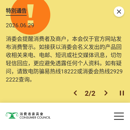
特別通告
关闭
2026.06.29
2025.10.31
消委会提醒消费者及商户，本会仅于官方网站发
为提升使用者体验及网络安全，本会的投诉处理
布消费警示。如接获以消委会名义发出的产品回
系统已经进行升级及推出新功能。由2025年11月
收相关来电、电邮、短讯或社交媒体讯息，切勿
10日起，消费者需要提供基本联络资料（包括姓
轻信回应，更应避免透露任何个人资料。如有疑
名、电邮及电话）注册帐户，才可提交投诉、查
问，请致电防骗易热线18222或消委会热线2929
询及建议。所有提交纪录将清晰整合于帐户中，
2222查询。
方便日后作出跟进。
2
/
2
上一个
下一个
开
Skip to main content
目
消费者委员会