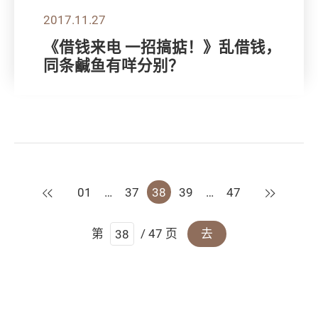
2017.11.27
《借钱来电 一招搞掂！》乱借钱，
同条鹹鱼有咩分别？
上一页
下一页
01
…
37
38
39
…
47
第
/ 47 页
去