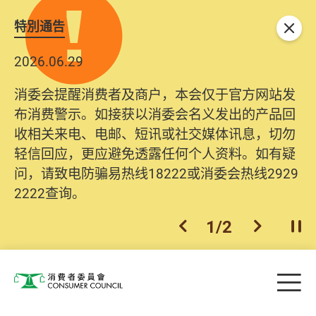
特別通告
关闭
2026.06.29
2025.10.31
消委会提醒消费者及商户，本会仅于官方网站发
为提升使用者体验及网络安全，本会的投诉处理
布消费警示。如接获以消委会名义发出的产品回
系统已经进行升级及推出新功能。由2025年11月
收相关来电、电邮、短讯或社交媒体讯息，切勿
10日起，消费者需要提供基本联络资料（包括姓
轻信回应，更应避免透露任何个人资料。如有疑
名、电邮及电话）注册帐户，才可提交投诉、查
问，请致电防骗易热线18222或消委会热线2929
询及建议。所有提交纪录将清晰整合于帐户中，
2222查询。
方便日后作出跟进。
2
/
2
上一个
下一个
开
Skip to main content
目
消费者委员会