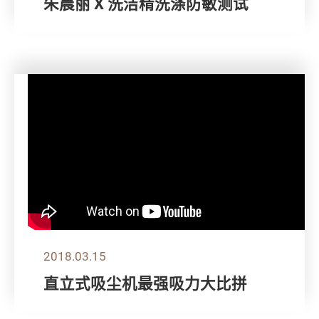
朱晨丽 X 洗洁精洗涤防敏测试
2018.03.15
直立式吸尘机最强吸力大比拼