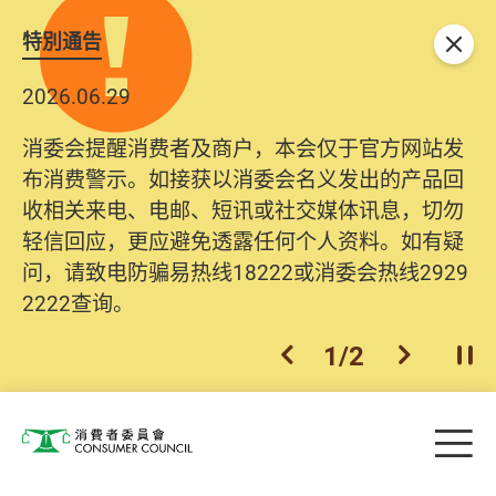
特別通告
关闭
2026.06.29
消委会提醒消费者及商户，本会仅于官方网站发
布消费警示。如接获以消委会名义发出的产品回
收相关来电、电邮、短讯或社交媒体讯息，切勿
轻信回应，更应避免透露任何个人资料。如有疑
问，请致电防骗易热线18222或消委会热线2929
2222查询。
1
/
2
上一个
下一个
开
Skip to main content
目
消费者委员会