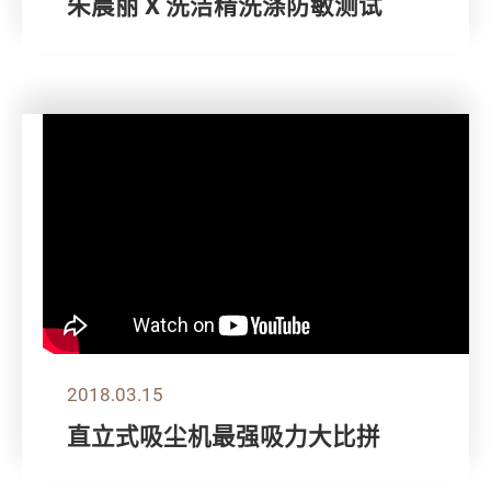
朱晨丽 X 洗洁精洗涤防敏测试
2018.03.15
直立式吸尘机最强吸力大比拼