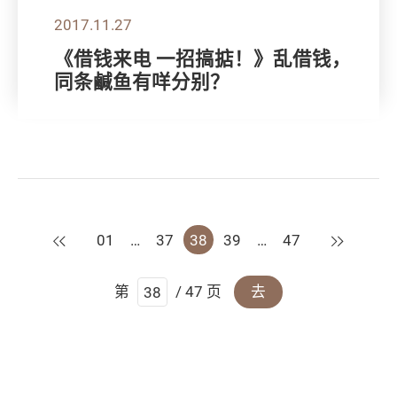
2017.11.27
《借钱来电 一招搞掂！》乱借钱，
同条鹹鱼有咩分别？
上一页
下一页
01
…
37
38
39
…
47
第
/ 47 页
去