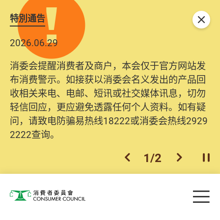
特別通告
关闭
2026.06.29
消委会提醒消费者及商户，本会仅于官方网站发
布消费警示。如接获以消委会名义发出的产品回
收相关来电、电邮、短讯或社交媒体讯息，切勿
轻信回应，更应避免透露任何个人资料。如有疑
问，请致电防骗易热线18222或消委会热线2929
2222查询。
1
/
2
上一个
下一个
开
Skip to main content
目
消费者委员会