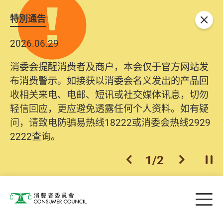
特別通告
关闭
2026.06.29
消委会提醒消费者及商户，本会仅于官方网站发
布消费警示。如接获以消委会名义发出的产品回
收相关来电、电邮、短讯或社交媒体讯息，切勿
轻信回应，更应避免透露任何个人资料。如有疑
问，请致电防骗易热线18222或消委会热线2929
2222查询。
1
/
2
上一个
下一个
开
Skip to main content
目
消费者委员会