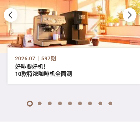
2026.07
597期
好啡要好机！
10款特浓咖啡机全面测
1
2
3
4
5
6
7
8
9