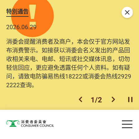
特別通告
关闭
2026.06.29
消委会提醒消费者及商户，本会仅于官方网站发
布消费警示。如接获以消委会名义发出的产品回
收相关来电、电邮、短讯或社交媒体讯息，切勿
轻信回应，更应避免透露任何个人资料。如有疑
问，请致电防骗易热线18222或消委会热线2929
2222查询。
1
/
2
上一个
下一个
开
Skip to main content
目
消费者委员会