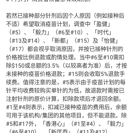
若然已接种部分针剂后因个人原因（例如接种后
不适）希望取消疫苗计划，调查中「盈健」
（#5）、「毅力」（#6至#10）、「时代」
（#13及#14）、「新都」（#15）及「怡健」
（#17）都会视乎取消原因，并按已接种针剂的
价格按比例退款或酌情处理。当中#6至#10需扣
除$150或总额的3.5%（以较高者为准）后，才按
未接种的疫苗价格退款；#15则会收取5%退款手
续费。值得注意的是，#5表示由于疫苗计划的每
针平均收费较购买单针的为低，故退款时需按已
注射针剂的原价计算，扣除款项后才退回余额。
#1至#4则表示，扣减已接种疫苗的费用后，余额
可用于该机构/集团的其他项目，但不能退款。除
#5和#17外，「香港心」（#1至#4）、「毅力」
（#6至#10）、「新匡乔」（#11及#12）、