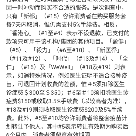
因一时冲动而购买不合适的服务。是次调查中，
只有「新都」（#15）容许消费者在购买服务套
餐7天内取消，惟仍需支付5%手续费。相反，
「香港心」（#1至#4）表示不设退款，已支付的
款项只可用于该机构/集团的其他项目。「盈健」
（#5）、「毅力」（#6至#10）、「新匡乔」
（#11及#12）、「时代」（#13及#14）、「全
仁」（#16）及「WeWell」（#18及#19）则表
示，如遇特殊情况，例如医生证明不适合接种疫
苗，可退回计划收费的差额，惟＃5须扣除医生
诊症费＄300至＄350；＃6至＃10须扣除医生诊
症费$150或收取3.5%手续费（以较高者为准），
#18及#19则须收取医生诊症费$200及5%手续
费。此外，#5至#10均容许消费者将整套疫苗计
划转让予他人，其中#5表示转让有效期为购买后
6个月内，消费者须留意有效期限。