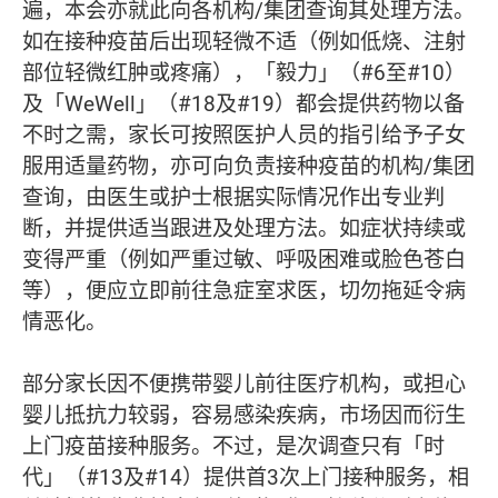
遍，本会亦就此向各机构/集团查询其处理方法。
如在接种疫苗后出现轻微不适（例如低烧、注射
部位轻微红肿或疼痛），「毅力」（#6至#10）
及「WeWell」（#18及#19）都会提供药物以备
不时之需，家长可按照医护人员的指引给予子女
服用适量药物，亦可向负责接种疫苗的机构/集团
查询，由医生或护士根据实际情况作出专业判
断，并提供适当跟进及处理方法。如症状持续或
变得严重（例如严重过敏、呼吸困难或脸色苍白
等），便应立即前往急症室求医，切勿拖延令病
情恶化。
部分家长因不便携带婴儿前往医疗机构，或担心
婴儿抵抗力较弱，容易感染疾病，市场因而衍生
上门疫苗接种服务。不过，是次调查只有「时
代」（#13及#14）提供首3次上门接种服务，相