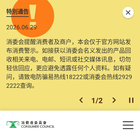
特別通告
关闭
2026.06.29
消委会提醒消费者及商户，本会仅于官方网站发
布消费警示。如接获以消委会名义发出的产品回
收相关来电、电邮、短讯或社交媒体讯息，切勿
轻信回应，更应避免透露任何个人资料。如有疑
问，请致电防骗易热线18222或消委会热线2929
2222查询。
1
/
2
上一个
下一个
开
Skip to main content
目
消费者委员会