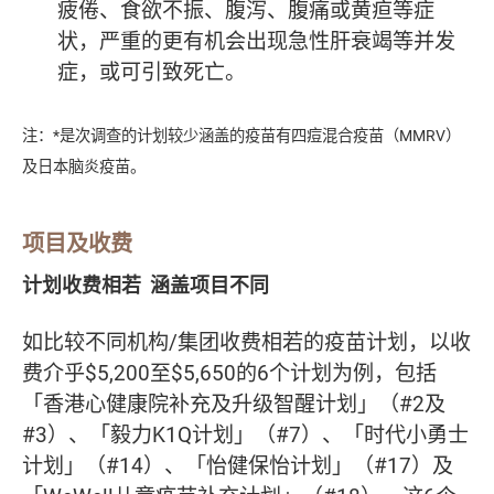
疲倦、食欲不振、腹泻、腹痛或黄疸等症
状，严重的更有机会出现急性肝衰竭等并发
症，或可引致死亡。
注：*是次调查的计划较少涵盖的疫苗有四痘混合疫苗（MMRV）
及日本脑炎疫苗。
项目及收费
计划收费相若 涵盖项目不同
如比较不同机构/集团收费相若的疫苗计划，以收
费介乎$5,200至$5,650的6个计划为例，包括
「香港心健康院补充及升级智醒计划」（#2及
#3）、「毅力K1Q计划」（#7）、「时代小勇士
计划」（#14）、「怡健保怡计划」（#17）及