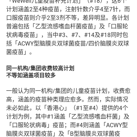
「WeWell儿童疫苗补充计划」（#18），这6个
计划涵盖2至4种疫苗，注射针数介乎4至7针，而
口服疫苗则介乎2至3剂不等，差异明显。各计划
普遍包括「乙型流感嗜血杆菌疫苗」及「口服轮
状病毒疫苗」，当中#3、#7、#14及#18同时包
括「ACWY型脑膜炎双球菌疫苗/四价脑膜炎双球
菌疫苗」。
同一机构/集团收费较高计划
不等如涵盖项目较多
一般认为同一机构/集团的儿童疫苗计划，收费愈
高，涵盖的疫苗种类理应愈多。然而，实际情况
未必如此，以「香港心」（#1至#4）提供的4个
计划为例，其中#1涵盖「乙型流感嗜血杆菌」及
「口服轮状病毒」疫苗；而#4则涵盖「ACWY型
脑膜炎双球菌疫苗」及「B型脑膜炎双球菌疫