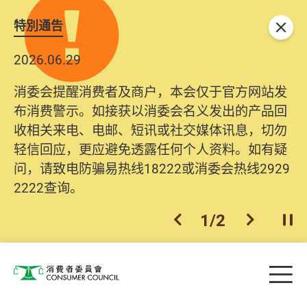
特別通告
关闭
2026.06.29
消委会提醒消费者及商户，本会仅于官方网站发
布消费警示。如接获以消委会名义发出的产品回
收相关来电、电邮、短讯或社交媒体讯息，切勿
轻信回应，更应避免透露任何个人资料。如有疑
问，请致电防骗易热线18222或消委会热线2929
2222查询。
1
/
2
上一个
下一个
开
Skip to main content
目
消费者委员会